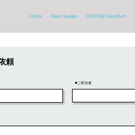
Home
Kleen Sweep
CHOOSE NanoTech
依頼
■ご担当者